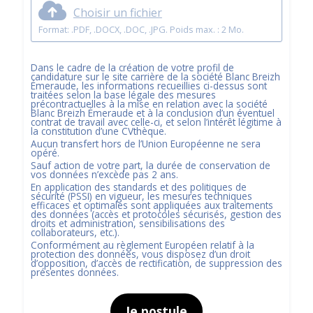
Choisir un fichier
Format: .PDF, .DOCX, .DOC, .JPG. Poids max. : 2 Mo.
Dans le cadre de la création de votre profil de
candidature sur le site carrière de la société
Blanc Breizh
Émeraude
, les informations recueillies ci-dessus sont
traitées selon la base légale des mesures
précontractuelles à la mise en relation avec la société
Blanc Breizh Émeraude
et à la conclusion d’un éventuel
contrat de travail avec celle-ci, et selon l’intérêt légitime à
la constitution d’une CVthèque.
Aucun transfert hors de l’Union Européenne ne sera
opéré.
Sauf action de votre part, la durée de conservation de
vos données n’excède pas
2
ans.
En application des standards et des politiques de
sécurité (PSSI) en vigueur, les mesures techniques
efficaces et optimales sont appliquées aux traitements
des données (accès et protocoles sécurisés, gestion des
droits et administration, sensibilisations des
collaborateurs, etc.).
Conformément au règlement Européen relatif à la
protection des données, vous disposez d’un droit
d’opposition, d’accès de rectification, de suppression des
présentes données.
Je postule